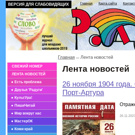
Главная
Карта сайта
Контак
ВЕРСИЯ ДЛЯ СЛАБОВИДЯЩИХ
Главная
Лента новостей
СВЕЖИЙ НОМЕР
Лента новостей
ЛЕНТА НОВОСТЕЙ
Есть проблема
26 ноября 1904 года
Друзья 'Радуги'
Порт-Артура
КультУра!
Отраж
ПишиЧитай
Мир вокруг нас
26.11.202
МастерОК
Коми край