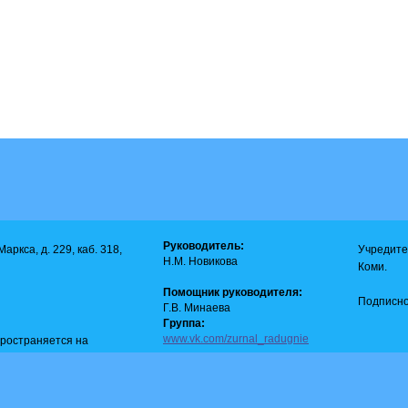
Руководитель:
аркса, д. 229, каб. 318,
Учредите
Н.М. Новикова
Коми.
Помощник руководителя:
Подписно
Г.В. Минаева
Группа:
www.vk.com/zurnal_radugnie
пространяется на