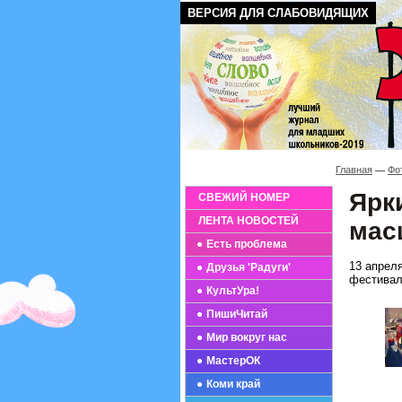
ВЕРСИЯ ДЛЯ СЛАБОВИДЯЩИХ
Главная
Фо
Ярк
СВЕЖИЙ НОМЕР
ЛЕНТА НОВОСТЕЙ
мас
Есть проблема
13 апрел
Друзья 'Радуги'
фестивал
КультУра!
ПишиЧитай
Мир вокруг нас
МастерОК
Коми край