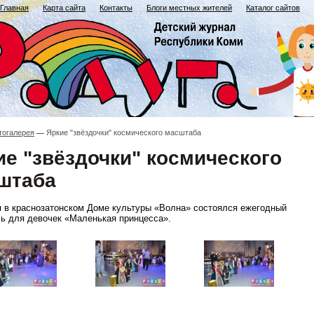
Главная
Карта сайта
Контакты
Блоги местных жителей
Каталог сайтов
тогалерея
Яркие "звёздочки" космического масштаба
ие "звёздочки" космического
штаба
я в краснозатонском Доме культуры «Волна» состоялся ежегодный
ь для девочек «Маленькая принцесса».