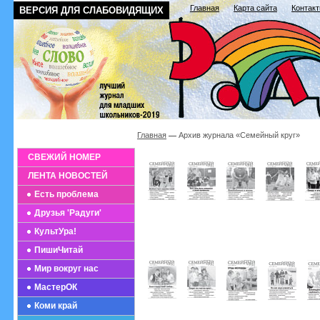
Главная
Карта сайта
Контак
ВЕРСИЯ ДЛЯ СЛАБОВИДЯЩИХ
Главная
Архив журнала «Семейный круг»
СВЕЖИЙ НОМЕР
ЛЕНТА НОВОСТЕЙ
Есть проблема
Друзья 'Радуги'
КультУра!
ПишиЧитай
Мир вокруг нас
МастерОК
Коми край