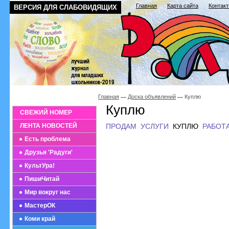
Главная
Карта сайта
Контак
ВЕРСИЯ ДЛЯ СЛАБОВИДЯЩИХ
Главная
Доска объявлений
Куплю
Куплю
СВЕЖИЙ НОМЕР
ЛЕНТА НОВОСТЕЙ
ПРОДАМ
УСЛУГИ
КУПЛЮ
РАБОТ
Есть проблема
Друзья 'Радуги'
КультУра!
ПишиЧитай
Мир вокруг нас
МастерОК
Коми край