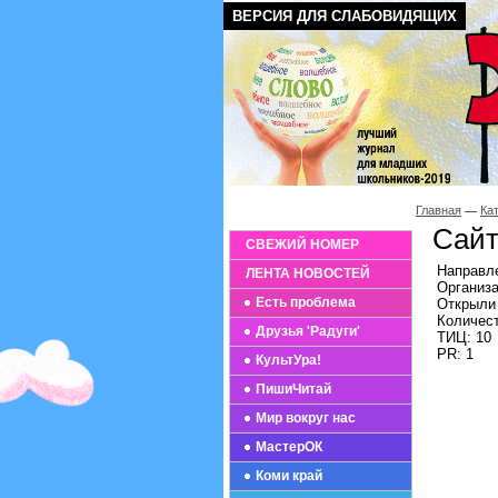
ВЕРСИЯ ДЛЯ СЛАБОВИДЯЩИХ
Главная
Ка
Сайт
СВЕЖИЙ НОМЕР
Направле
ЛЕНТА НОВОСТЕЙ
Организ
Есть проблема
Открыли 
Количест
Друзья 'Радуги'
ТИЦ: 10
PR: 1
КультУра!
ПишиЧитай
Мир вокруг нас
МастерОК
Коми край