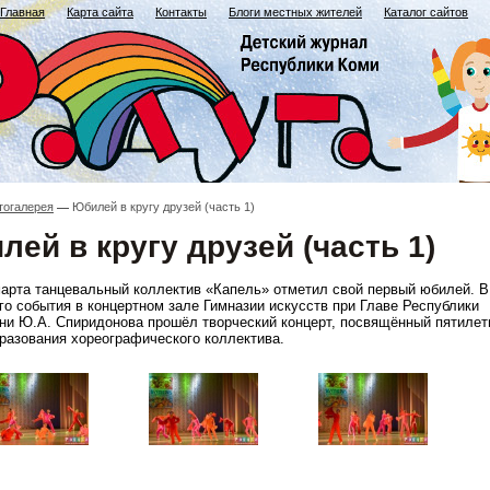
Главная
Карта сайта
Контакты
Блоги местных жителей
Каталог сайтов
тогалерея
Юбилей в кругу друзей (часть 1)
ей в кругу друзей (часть 1)
марта танцевальный коллектив «Капель» отметил свой первый юбилей. В
го события в концертном зале Гимназии искусств при Главе Республики
ни Ю.А. Спиридонова прошёл творческий концерт, посвящённый пятиле
бразования хореографического коллектива.