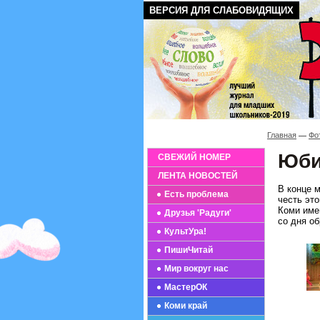
ВЕРСИЯ ДЛЯ СЛАБОВИДЯЩИХ
Главная
Фо
Юбил
СВЕЖИЙ НОМЕР
ЛЕНТА НОВОСТЕЙ
В конце 
Есть проблема
честь это
Коми име
Друзья 'Радуги'
со дня о
КультУра!
ПишиЧитай
Мир вокруг нас
МастерОК
Коми край