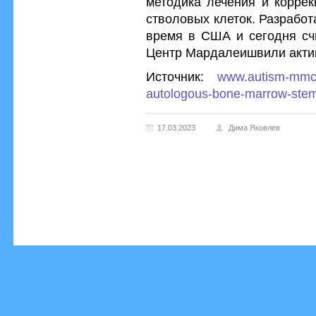
методика лечения и коррек
стволовых клеток. Разработ
время в США и сегодня счи
Центр Мардалеишвили актив
Источник:
www.autism-mmc.
autologous-bone-marrow-stem-
17.03.2023
Дима Яковлев