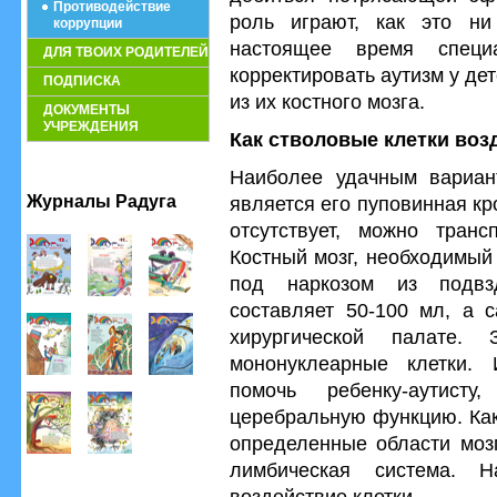
Противодействие
роль играют, как это ни
коррупции
настоящее время специ
ДЛЯ ТВОИХ РОДИТЕЛЕЙ
корректировать аутизм у де
ПОДПИСКА
из их костного мозга.
ДОКУМЕНТЫ
УЧРЕЖДЕНИЯ
Как стволовые клетки воз
Наиболее удачным вариан
Журналы Радуга
является его пуповинная кр
отсутствует, можно транс
Костный мозг, необходимый 
под наркозом из подвз
составляет 50-100 мл, а 
хирургической палате.
мононуклеарные клетки.
помочь ребенку-аутисту
церебральную функцию. Как
определенные области мозг
лимбическая система. 
воздействие клетки.