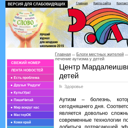
Главная
Карта сайта
Контак
ВЕРСИЯ ДЛЯ СЛАБОВИДЯЩИХ
Главная
Блоги местных жителей
лечение аутизма у детей
СВЕЖИЙ НОМЕР
Центр Мардалеишви
ЛЕНТА НОВОСТЕЙ
детей
Есть проблема
Друзья 'Радуги'
Здоровье
КультУра!
Аутизм – болезнь, кото
ПишиЧитай
сегодняшнего дня. Соответс
Мир вокруг нас
является довольно сложн
МастерОК
современные технологии по
Коми край
добиться потрясающей эф