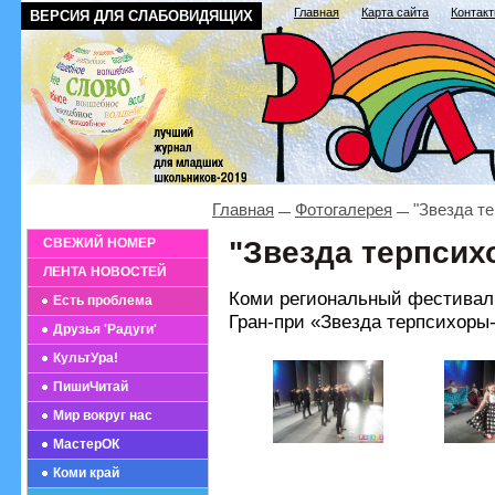
Главная
Карта сайта
Контак
ВЕРСИЯ ДЛЯ СЛАБОВИДЯЩИХ
Главная
Фотогалерея
"Звезда те
СВЕЖИЙ НОМЕР
"Звезда терпсихо
ЛЕНТА НОВОСТЕЙ
Коми региональный фестиваль
Есть проблема
Гран-при «Звезда терпсихоры
Друзья 'Радуги'
КультУра!
ПишиЧитай
Мир вокруг нас
МастерОК
Коми край