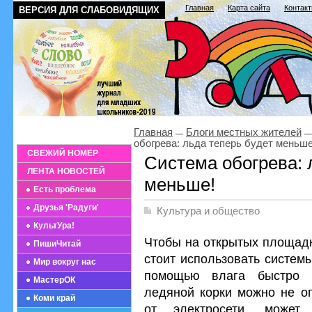
Главная
Карта сайта
Контак
ВЕРСИЯ ДЛЯ СЛАБОВИДЯЩИХ
Главная
Блоги местных жителей
обогрева: льда теперь будет меньше
СВЕЖИЙ НОМЕР
Система обогрева: 
ЛЕНТА НОВОСТЕЙ
меньше!
Есть проблема
Друзья 'Радуги'
Культура и общество
КультУра!
Чтобы на открытых площадк
ПишиЧитай
стоит использовать систем
Мир вокруг нас
помощью влага быстро и
МастерОК
ледяной корки можно не оп
Коми край
от электросети, может