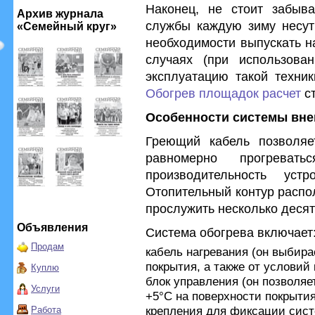
Наконец, не стоит забыв
Архив журнала
службы каждую зиму несут
«Семейный круг»
необходимости выпускать на
случаях (при использова
эксплуатацию такой техник
Обогрев площадок расчет
ст
Особенности системы вне
Греющий кабель позволя
равномерно прогреват
производительность устр
Отопительный контур распо
прослужить несколько десят
Объявления
Система обогрева включает
Продам
кабель нагревания (он выбира
покрытия, а также от условий 
Куплю
блок управления (он позволя
Услуги
+5°С на поверхности покрытия
крепления для фиксации сист
Работа