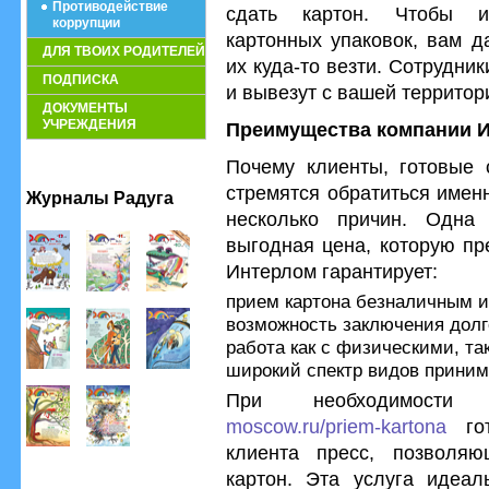
Противодействие
сдать картон. Чтобы и
коррупции
картонных упаковок, вам д
ДЛЯ ТВОИХ РОДИТЕЛЕЙ
их куда-то везти. Сотрудни
ПОДПИСКА
и вывезут с вашей территор
ДОКУМЕНТЫ
УЧРЕЖДЕНИЯ
Преимущества компании 
Почему клиенты, готовые 
стремятся обратиться имен
Журналы Радуга
несколько причин. Одна
выгодная цена, которую пр
Интерлом гарантирует:
прием картона безналичным 
возможность заключения долг
работа как с физическими, т
широкий спектр видов приним
При необходимост
moscow.ru/priem-kartona
гот
клиента пресс, позволяю
картон. Эта услуга идеал