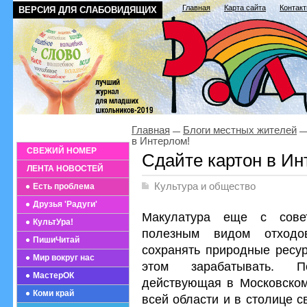
Главная
Карта сайта
Контак
ВЕРСИЯ ДЛЯ СЛАБОВИДЯЩИХ
Главная
Блоги местных жителей
в Интерлом!
СВЕЖИЙ НОМЕР
Сдайте картон в Ин
ЛЕНТА НОВОСТЕЙ
Культура и общество
Есть проблема
Друзья 'Радуги'
Макулатура еще с сове
КультУра!
полезным видом отходо
ПишиЧитай
сохранять природные ресу
Мир вокруг нас
этом зарабатывать. П
МастерОК
действующая в Московском
Коми край
всей области и в столице 