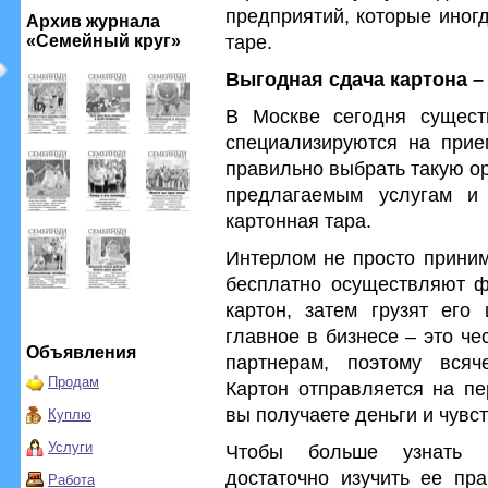
предприятий, которые иног
Архив журнала
таре.
«Семейный круг»
Выгодная сдача картона –
В Москве сегодня сущест
специализируются на прие
правильно выбрать такую ор
предлагаемым услугам и 
картонная тара.
Интерлом не просто приним
бесплатно осуществляют ф
картон, затем грузят его 
главное в бизнесе – это ч
Объявления
партнерам, поэтому всяч
Продам
Картон отправляется на п
вы получаете деньги и чувс
Куплю
Услуги
Чтобы больше узнать о
достаточно изучить ее пра
Работа