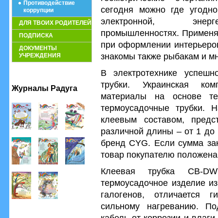
Противодействие
сегодня можно где угодно
коррупции
электронной, энерге
ДЛЯ ТВОИХ РОДИТЕЛЕЙ
промышленностях. Применяю
ПОДПИСКА
при оформлении интерьеров
ДОКУМЕНТЫ
знакомы также рыбакам и м
УЧРЕЖДЕНИЯ
В электротехнике успешн
трубки. Украинская ком
Журналы Радуга
материалы на основе те
термоусадочные трубки. 
клеевым составом, предс
различной длины – от 1 до
бренд CYG. Если сумма зак
товар покупателю положена
Клеевая трубка CB-DW
термоусадочное изделие из
галогенов, отличается г
сильному нагреванию. По
кабель от коррозии и влаги