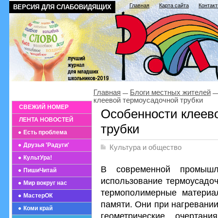
Главная
Карта сайта
Контак
ВЕРСИЯ ДЛЯ СЛАБОВИДЯЩИХ
Главная
Блоги местных жителей
клеевой термоусадочной трубки
СВЕЖИЙ НОМЕР
Особенности клеев
ЛЕНТА НОВОСТЕЙ
трубки
Есть проблема
Друзья 'Радуги'
Культура и общество
КультУра!
В современной промышл
ПишиЧитай
использование термоусадоч
Мир вокруг нас
термополимерные матери
МастерОК
памяти. Они при нагревани
Коми край
геометрические очертани