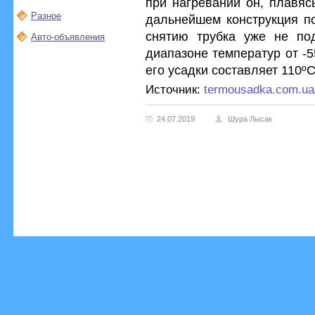
при нагревании он, плавяс
Разное
дальнейшем конструкция по
снятию трубка уже не под
Авто-объявления
диапазоне температур от -5
его усадки составляет 110º
Источник:
termousadka.com.ua/
24.07.2019
Шура Лысак