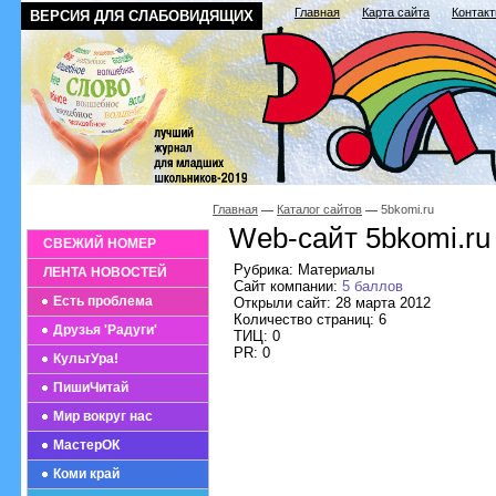
Главная
Карта сайта
Контак
ВЕРСИЯ ДЛЯ СЛАБОВИДЯЩИХ
Главная
Каталог сайтов
5bkomi.ru
Web-сайт 5bkomi.ru
СВЕЖИЙ НОМЕР
Рубрика: Материалы
ЛЕНТА НОВОСТЕЙ
Сайт компании:
5 баллов
Есть проблема
Открыли сайт: 28 марта 2012
Количество страниц: 6
Друзья 'Радуги'
ТИЦ: 0
PR: 0
КультУра!
ПишиЧитай
Мир вокруг нас
МастерОК
Коми край