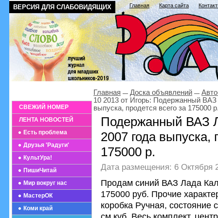
Главная
Карта сайта
Контак
ВЕРСИЯ ДЛЯ СЛАБОВИДЯЩИХ
Главная
Доска объявлений
Авто
10 2013 от Игорь: Подержанный ВАЗ 
СВЕЖИЙ НОМЕР
выпуска, продется всего за 175000 р
Подержанный ВАЗ Л
ЛЕНТА НОВОСТЕЙ
Есть проблема
2007 года выпуска, 
Друзья 'Радуги'
175000 р.
КультУра!
Дата размещения: 6 Октября 2
ПишиЧитай
Продам синий ВАЗ Лада Кали
Мир вокруг нас
175000 руб. Прочие характер
МастерОК
коробка Ручная, состояние 
Коми край
см.куб. Весь комплект, цент