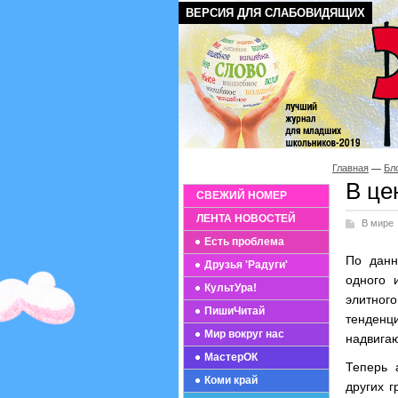
ВЕРСИЯ ДЛЯ СЛАБОВИДЯЩИХ
Главная
Бл
В це
СВЕЖИЙ НОМЕР
ЛЕНТА НОВОСТЕЙ
В мире
Есть проблема
По данн
Друзья 'Радуги'
одного 
КультУра!
элитного
ПишиЧитай
тенденц
Мир вокруг нас
надвига
МастерОК
Теперь 
Коми край
других г