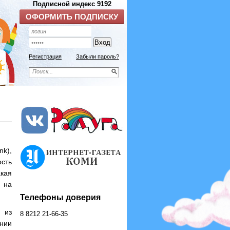
Регистрация
Забыли пароль?
k),
сть
акая
 на
Телефоны доверия
 из
8 8212 21-66-35
янии