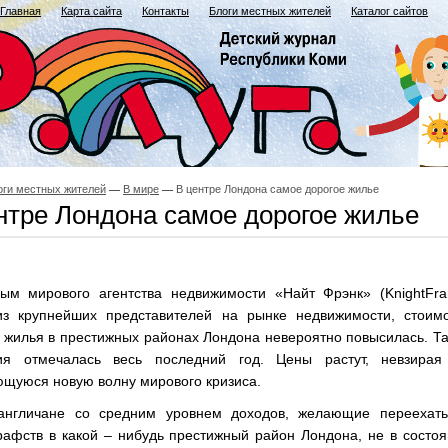
Главная
Карта сайта
Контакты
Блоги местных жителей
Каталог сайтов
оги местных жителей
В мире
В центре Лондона самое дорогое жилье
нтре Лондона самое дорогое жилье
ым мирового агентства недвижимости «Найт Фрэнк» (KnightFran
из крупнейших представителей на рынке недвижимости, стоимо
 жилья в престижных районах Лондона невероятно повысилась. Т
ия отмечалась весь последний год. Цены растут, невзирая
ющуюся новую волну мирового кризиса.
англичане со средним уровнем доходов, желающие переехать
рафств в какой – нибудь престижный район Лондона, не в состо