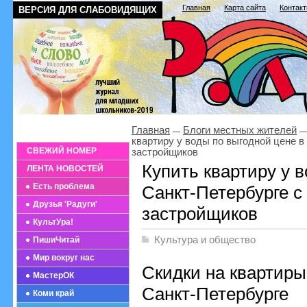
Главная
Карта сайта
Контак
ВЕРСИЯ ДЛЯ СЛАБОВИДЯЩИХ
Главная
Блоги местных жителей
квартиру у воды по выгодной цене в
СВЕЖИЙ НОМЕР
застройщиков
Купить квартиру у 
ЛЕНТА НОВОСТЕЙ
Есть проблема
Санкт-Петербурге с
Друзья 'Радуги'
застройщиков
КультУра!
Культура и общество
ПишиЧитай
Мир вокруг нас
Скидки на квартиры
МастерОК
Санкт-Петербурге
Коми край