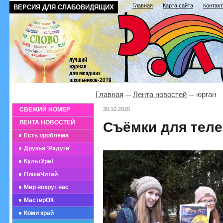
Главная
Карта сайта
Контак
ВЕРСИЯ ДЛЯ СЛАБОВИДЯЩИХ
Главная
Лента новостей
юрган
СВЕЖИЙ НОМЕР
30.10.2020
ЛЕНТА НОВОСТЕЙ
Съёмки для тел
Есть проблема
Друзья 'Радуги'
КультУра!
ПишиЧитай
Мир вокруг нас
МастерОК
Коми край