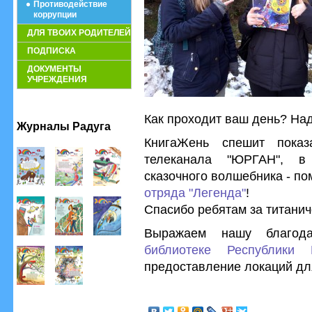
Противодействие
коррупции
ДЛЯ ТВОИХ РОДИТЕЛЕЙ
ПОДПИСКА
ДОКУМЕНТЫ
УЧРЕЖДЕНИЯ
Как проходит ваш день? Над
Журналы Радуга
КнигаЖень спешит пока
телеканала "ЮРГАН", в
сказочного волшебника - п
отряда "Легенда"
!
Спасибо ребятам за титанич
Выражаем нашу благод
библиотеке Республики
предоставление локаций дл