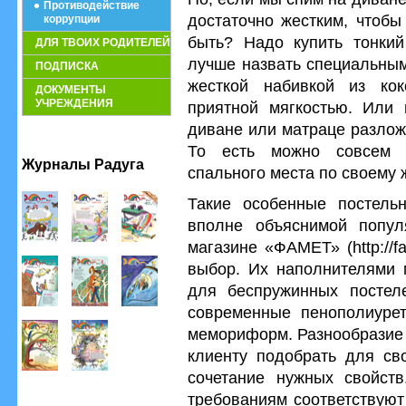
Противодействие
достаточно жестким, чтобы
коррупции
быть? Надо купить тонкий
ДЛЯ ТВОИХ РОДИТЕЛЕЙ
лучше назвать специальным
ПОДПИСКА
жесткой набивкой из ко
ДОКУМЕНТЫ
УЧРЕЖДЕНИЯ
приятной мягкостью. Или 
диване или матраце разлож
То есть можно совсем п
Журналы Радуга
спального места по своему
Такие особенные постель
вполне объяснимой попул
магазине «ФАМЕТ» (http://f
выбор. Их наполнителями 
для беспружинных постел
современные пенополиурет
мемориформ. Разнообразие 
клиенту подобрать для св
сочетание нужных свойств
требованиям соответствуют