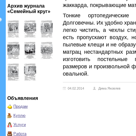
жаккарда, покрывающие ма
Архив журнала
«Семейный круг»
Тонкие ортопедические
Долговечны. Их удобно хран
легко чистить, а чехлы ст
есть пропускают воздух, н
пылевые клещи и не образу
матрац нестандартных ра
изготовить постельные 
размеров и произвольной ф
овальной.
04.02.2014
Дима Яковлев
Объявления
Продам
Куплю
Услуги
Работа