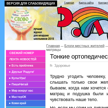
Главная
Карта сайта
Контак
ВЕРСИЯ ДЛЯ СЛАБОВИДЯЩИХ
Главная
Блоги местных жителей
матрацы
СВЕЖИЙ НОМЕР
Тонкие ортопедиче
ЛЕНТА НОВОСТЕЙ
Здоровье
Есть проблема
Друзья 'Радуги'
Трудно угодить человеку
КультУра!
слышать только свои же
ПишиЧитай
бываем, когда нам хочется 
Мир вокруг нас
матрац и подушка были и
МастерОК
чувствовать наше тело.
Коми край
Но, если мы спим на диване