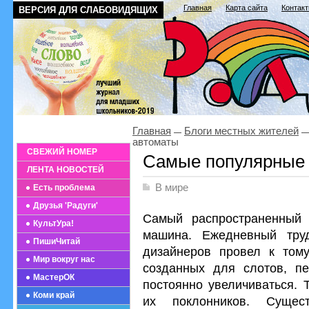
Главная
Карта сайта
Контак
ВЕРСИЯ ДЛЯ СЛАБОВИДЯЩИХ
Главная
Блоги местных жителей
автоматы
СВЕЖИЙ НОМЕР
Самые популярные 
ЛЕНТА НОВОСТЕЙ
В мире
Есть проблема
Друзья 'Радуги'
Самый распространенный 
КультУра!
машина. Ежедневный труд
ПишиЧитай
дизайнеров провел к тому
Мир вокруг нас
созданных для слотов, п
МастерОК
постоянно увеличиваться. 
Коми край
их поклонников. Сущес