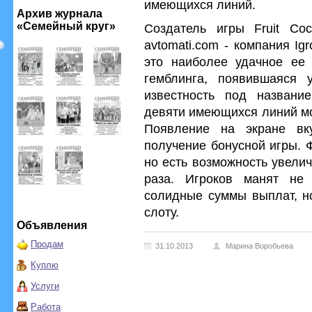
имеющихся линий.
Архив журнала
«Семейный круг»
Создатель игры Fruit Cock
avtomati.com - компания Igr
это наиболее удачное ее 
гемблинга, появившаяся 
известность под названи
девяти имеющихся линий мо
Появление на экране вк
получение бонусной игры. 
но есть возможность увели
раза. Игроков манят не
солидные суммы выплат, но
слоту.
Объявления
Продам
31.10.2013
Марина Воробьева
Куплю
Услуги
Работа