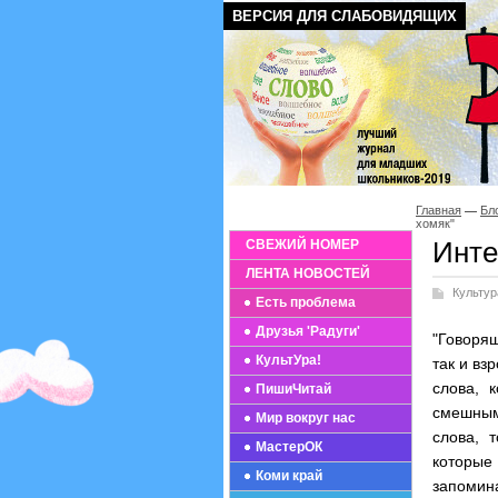
ВЕРСИЯ ДЛЯ СЛАБОВИДЯЩИХ
Главная
Бл
хомяк"
Инте
СВЕЖИЙ НОМЕР
ЛЕНТА НОВОСТЕЙ
Культур
Есть проблема
Друзья 'Радуги'
"Говорящ
КультУра!
так и вз
слова, 
ПишиЧитай
смешным
Мир вокруг нас
слова, 
МастерОК
которые
Коми край
запомина