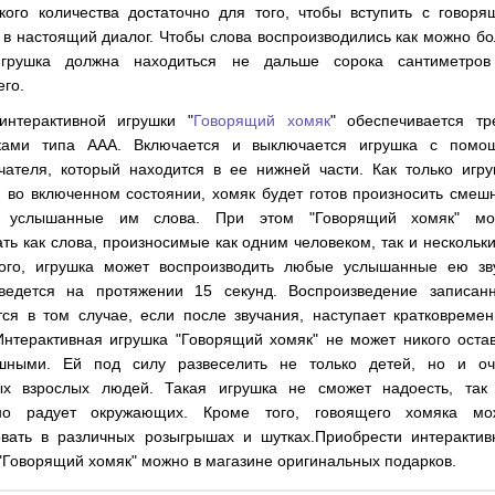
акого количества достаточно для того, чтобы вступить с говор
в настоящий диалог. Чтобы слова воспроизводились как можно б
игрушка должна находиться не дальше сорока сантиметров
го.
интерактивной игрушки "
Говорящий хомяк
" обеспечивается тр
ками типа ААА. Включается и выключается игрушка с помо
чателя, который находится в ее нижней части. Как только игр
я во включенном состоянии, хомяк будет готов произносить сме
м услышанные им слова. При этом "Говорящий хомяк" мо
ть как слова, произносимые как одним человеком, так и нескольк
ого, игрушка может воспроизводить любые услышанные ею зву
ведется на протяжении 15 секунд. Воспроизведение записанн
тся в том случае, если после звучания, наступает кратковреме
Интерактивная игрушка "Говорящий хомяк" не может никого оста
шными. Ей под силу развеселить не только детей, но и оч
ых взрослых людей. Такая игрушка не сможет надоесть, так 
но радует окружающих. Кроме того, говоящего хомяка мо
овать в различных розыгрышах и шутках.Приобрести интерактив
"Говорящий хомяк" можно в магазине оригинальных подарков.