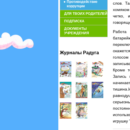
Противодействие
слов. Т
коррупции
хомяком 
ДЛЯ ТВОИХ РОДИТЕЛЕЙ
четко, 
ПОДПИСКА
говоряще
ДОКУМЕНТЫ
Работа 
УЧРЕЖДЕНИЯ
батарей
переклю
окажетс
Журналы Радуга
голосо
записыва
Кроме т
Запись 
начинае
тишина.
равноду
серьезн
постоян
использ
игрушку 