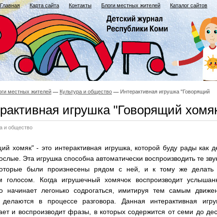
Главная
Карта сайта
Контакты
Блоги местных жителей
Каталог сайтов
оги местных жителей
Культура и общество
Интерактивная игрушка "Говорящий
рактивная игрушка "Говорящий хомя
а и общество
ий хомяк" - это интерактивная игрушка, которой буду рады как д
рослые. Эта игрушка способна автоматически воспроизводить те зву
которые были произнесены рядом с ней, и к тому же делать 
 голосом. Когда игрушечный хомячок воспроизводит услышан
то начинает легонько содрогаться, имитируя тем самым движен
 делаются в процессе разговора. Данная интерактивная игру
ет и воспроизводит фразы, в которых содержится от семи до де