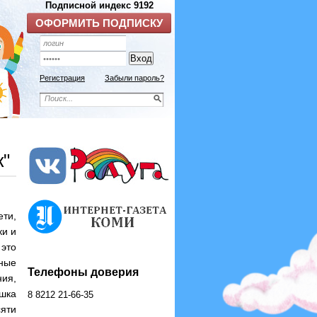
Регистрация
Забыли пароль?
к"
ети,
ки и
это
ные
Телефоны доверия
ия,
шка
8 8212 21-66-35
сяти