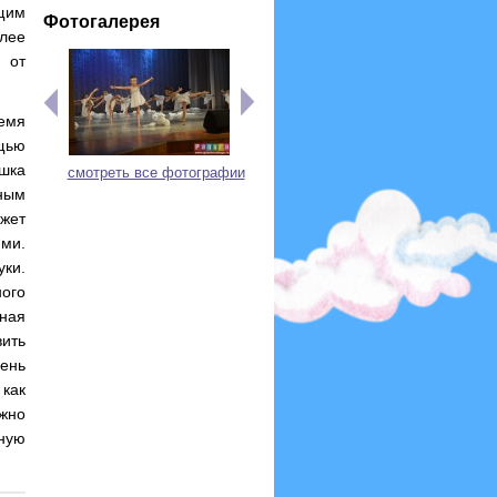
ящим
Фотогалерея
олее
 от
емя
щью
ушка
смотреть все фотографии
шным
жет
ими.
ки.
ого
нная
вить
ень
как
жно
ную